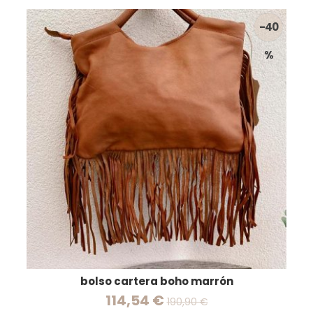
-40
%
bolso cartera boho marrón
114,54 €
190,90 €