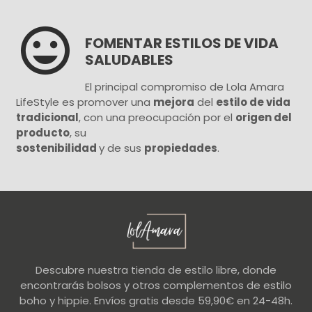

FOMENTAR ESTILOS DE VIDA
SALUDABLES
El principal compromiso de Lola Amara
LifeStyle es promover una
mejora
del
estilo de vida
tradicional
, con una preocupación por el
origen del
producto
, su
sostenibilidad
y de sus
propiedades
.
Descubre nuestra tienda de estilo libre, donde
encontrarás bolsos y otros complementos de estilo
boho y hippie. Envíos gratis desde 59,90€ en 24-48h.