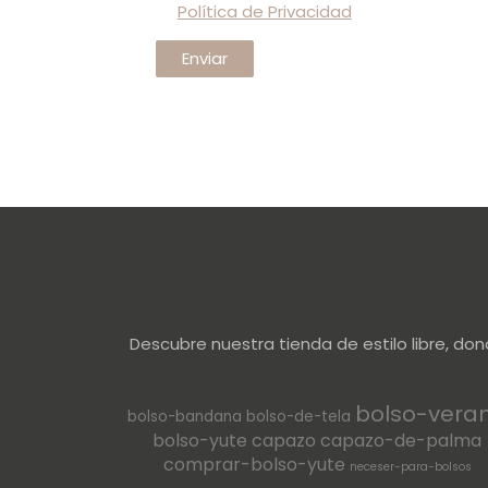
Política de Privacidad
Descubre nuestra tienda de estilo libre, do
bolso-vera
bolso-bandana
bolso-de-tela
bolso-yute
capazo
capazo-de-palma
comprar-bolso-yute
neceser-para-bolsos