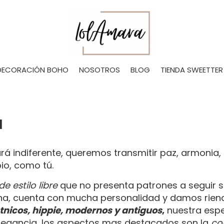
DECORACIÓN BOHO
NOSOTROS
BLOG
TIENDA SWEETTER
a
rá indiferente, queremos transmitir paz, armonia,
pio, como tú.
e estilo libre
que no presenta patrones a seguir su
a, cuenta con mucha personalidad y damos rienda
etnicos, hippie, modernos y antiguos
,
nuestra espe
y elegancia, los aspectos mas destacados son la
co