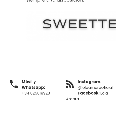

Móvil y

Instagram:
Whatsapp:
@lolaamaraoficial
+34 625018923
Facebook:
Lola
Amara