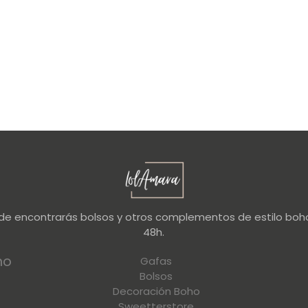
nde encontrarás bolsos y otros complementos de estilo boho
48h.
no
Gafas
Bolsos
Decoración Boho
Sweetterstore