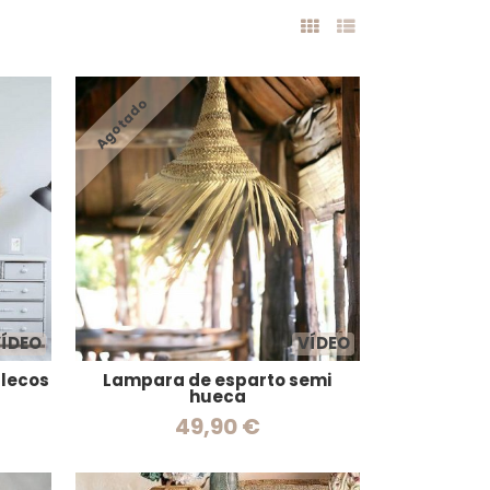
Agotado
ÍDEO
VÍDEO
lecos
Lampara de esparto semi
hueca
49,90 €