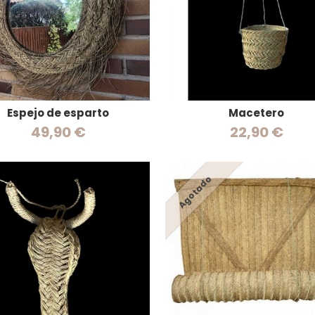
Espejo de esparto
Macetero
49,90 €
22,90 €
Agotado