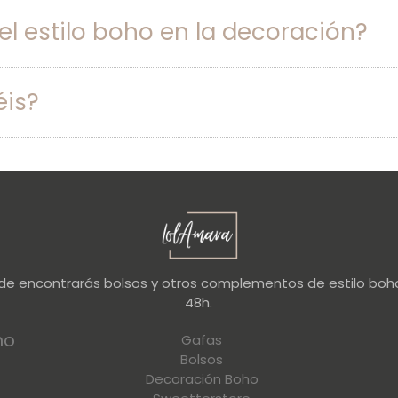
 estilo boho en la decoración?
éis?
nde encontrarás bolsos y otros complementos de estilo boho
48h.
no
Gafas
Bolsos
Decoración Boho