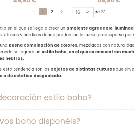
49,90 €
59,90 €
<
1
2
>
de 23
ilo en el que se llega a crear un
ambiente agradable, iluminad
s, étnicos y nórdicos donde predomina la luz sin preocuparse por 
r una
buena combinación de colores
, mezclados con naturalidad
lizando se logrará un
estilo boho, en el que se encuentran muc
es neutros.
e esta tendencia son los
objetos de distintas culturas
que sirv
os o de estética desgastada
.
ecoración estilo boho?
vos boho disponéis?