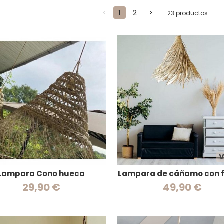
<
1
2
>
23 productos
V
Lampara Cono hueca
Lampara de cáñamo con f
29,90 €
49,90 €