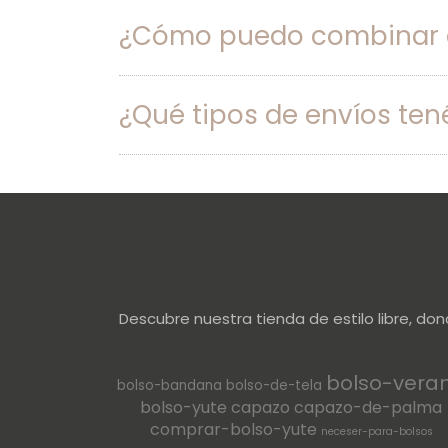
¿Cómo puedo combinar el
¿Qué tipos de envíos ten
Descubre nuestra tienda de estilo libre, do
bolso-vera
bolso-bandana
bolso-de-tela
bolso-yute
capazo
capazo-de-palma
comprar-bolso-yute
neceser-para-bolsos