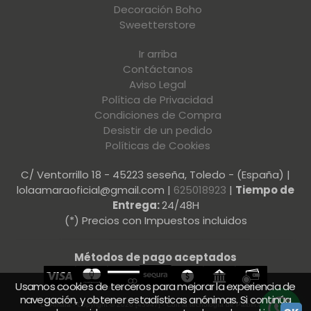
Decoración Boho
Sweetterstore
Ir arriba
Contáctanos
Aviso Legal
Política de Privacidad
Condiciones de Compra
Desistir de un pedido
Políticas de Cookies
C/ Ventorrillo 18 - 45223 seseña, Toledo - (España) |
lolaamaraoficial@gmail.com |
625018923
|
Tiempo de
Entrega:
24/48H
(*) Precios con Impuestos incluidos
Métodos de pago aceptados
Usamos cookies de terceros para mejorar la experiencia de
navegación, y obtener estadísticas anónimas. Si continúa
LolAmara
- Copyright © 2026 [43947] - Con la tecnología de Palbin.com