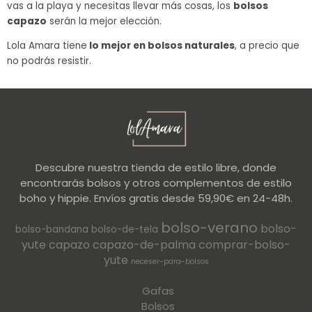
vas a la playa y necesitas llevar más cosas, los
bolsos
capazo
serán la mejor elección.
Lola Amara tiene
lo mejor en bolsos naturales
, a precio que
no podrás resistir.
Descubre nuestra tienda de estilo libre, donde
encontrarás bolsos y otros complementos de estilo
boho y hippie. Envíos gratis desde 59,90€ en 24-48h.
bolso-verano
bolso-
bolso-bandana
bolso-de-tela
yute
capazo
capazo-de-palma
comprar-bolso-
yute
neceser-para-bolsos
Gafas
Bolsos