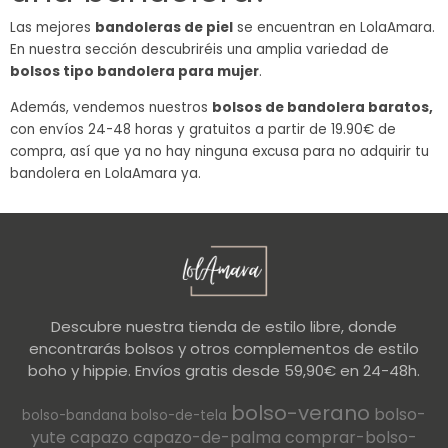
Las mejores
bandoleras de piel
se encuentran en LolaAmara.
En nuestra sección descubriréis una amplia variedad de
bolsos tipo bandolera para mujer
.
Además, vendemos nuestros
bolsos de bandolera baratos,
con envíos 24-48 horas y gratuitos a partir de 19.90€ de
compra, así que ya no hay ninguna excusa para no adquirir tu
bandolera en LolaAmara ya.
Descubre nuestra tienda de estilo libre, donde
encontrarás bolsos y otros complementos de estilo
boho y hippie. Envíos gratis desde 59,90€ en 24-48h.
bolso-verano
bolso-
bolso-bandana
bolso-de-tela
yute
capazo
capazo-de-palma
comprar-bolso-