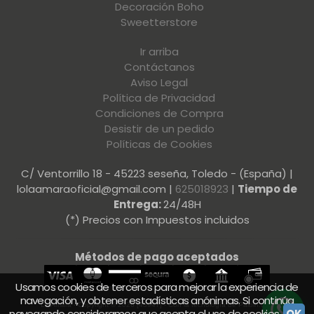
Decoración Boho
Sweetterstore
Ir arriba
Contáctanos
Aviso Legal
Política de Privacidad
Condiciones de Compra
Desistir de un pedido
Políticas de Cookies
C/ Ventorrillo 18 - 45223 seseña, Toledo - (España) |
lolaamaraoficial@gmail.com |
625018923
|
Tiempo de
Entrega:
24/48H
(*) Precios con Impuestos incluidos
Métodos de pago aceptados
Usamos cookies de terceros para mejorar la experiencia de
navegación, y obtener estadísticas anónimas. Si continúa
LolAmara
- Copyright © 2026 [43947] - Con la tecnología de Palbin.com
navegando consideramos que acepta el uso de cookies.
OK