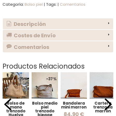
Categoría:
Bolso piel
|
Tags:
|
Comentarios
Descripción
Costes de Envío
Comentarios
Productos Relacionados
-25 %
-37 %
Bolso de
Bolso medio
Bandolera
Cartera
mano
piel
mini marron
trenzada
trenzado
trenzado
marrón
84,90 €
Huelva
biegge