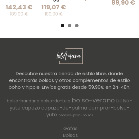
89,90 €
142,43 €
119,07 €
189,90 €
189,00 €
Descubre nuestra tienda de estilo libre, donde
encontrarás bolsos y otros complementos de estilo
boho y hippie. Envíos gratis desde 59,90€ en 24-48h.
bolso-verano
bolso-
bolso-bandana
bolso-de-tela
yute
capazo
capazo-de-palma
comprar-bolso-
yute
neceser-para-bolsos
Gafas
Bolsos