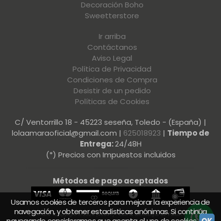
Decoración Boho
Sweetterstore
Ir arriba
Contáctanos
Aviso Legal
Política de Privacidad
Condiciones de Compra
Desistir de un pedido
Políticas de Cookies
C/ Ventorrillo 18 - 45223 seseña, Toledo - (España) |
lolaamaraoficial@gmail.com |
625018923
|
Tiempo de
Entrega:
24/48H
(*) Precios con Impuestos incluidos
Métodos de pago aceptados
Usamos cookies de terceros para mejorar la experiencia de
navegación, y obtener estadísticas anónimas. Si continúa
LolAmara
- Copyright © 2026 [43947] - Con la tecnología de Palbin.com
navegando consideramos que acepta el uso de cookies.
OK