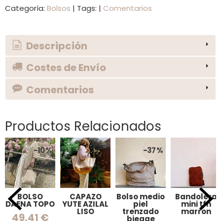
Categoría:
Bolsos
|
Tags:
|
Comentarios
Descripción
Costes de Envío
Comentarios
Productos Relacionados
-10 %
-37 %
BOLSO
CAPAZO
Bolso medio
Bandolera
DAENA TOPO
YUTE AZILAL
piel
mini tfn
LISO
trenzado
marron
49,41 €
biegge