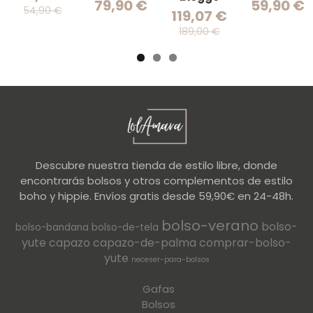
79,90 €
59,90 €
54,90 €
119,07 €
189,00 €
Descubre nuestra tienda de estilo libre, donde
encontrarás bolsos y otros complementos de estilo
boho y hippie. Envíos gratis desde 59,90€ en 24-48h.
bolso-verano
bolso-
bolso-bandana
bolso-de-tela
yute
capazo
capazo-de-palma
comprar-bolso-
yute
neceser-para-bolsos
Gafas
Bolsos