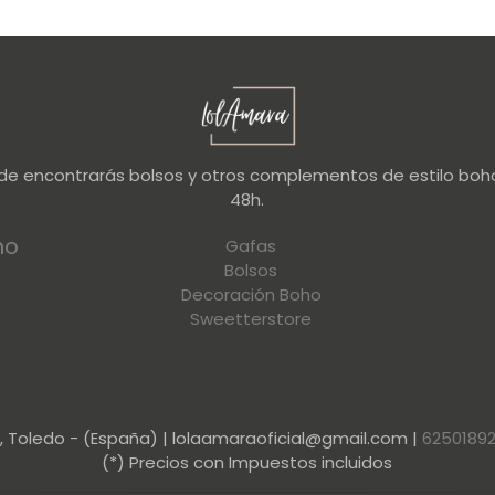
nde encontrarás bolsos y otros complementos de estilo boho
48h.
no
Gafas
Bolsos
Decoración Boho
Sweetterstore
a, Toledo - (España) | lolaamaraoficial@gmail.com |
6250189
(*) Precios con Impuestos incluidos