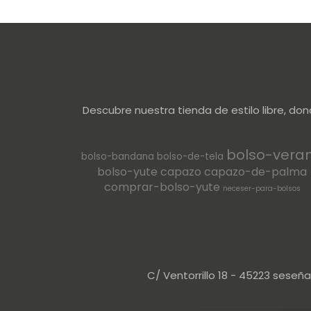
Descubre nuestra tienda de estilo libre, do
bolso-vera
bolso-bandana
bolso-de-tela
bolso-yute
capazo
capazo-de-palma
comprar-bolso-yute
neceser-para-bolsos
C/ Ventorrillo 18 - 45223 seseñ