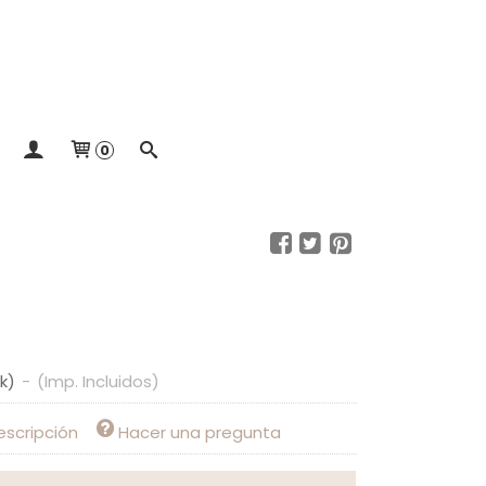
0
ck)
-
(Imp. Incluidos)
escripción
Hacer una pregunta