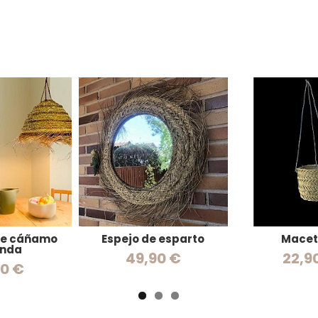
de cáñamo
Espejo de esparto
Macet
onda
49,90 €
22,9
90 €