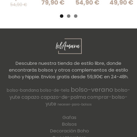
79,90 €
54,90 €
49,90 €
54,90 €
Descubre nuestra tienda de estilo libre, donde
encontrarás bolsos y otros complementos de estilo
boho y hippie. Envíos gratis desde 59,90€ en 24-48h.
bolso-verano
bolso-
bolso-bandana
bolso-de-tela
yute
capazo
capazo-de-palma
comprar-bolso-
yute
neceser-para-bolsos
Gafas
Bolsos
Decoración Boho