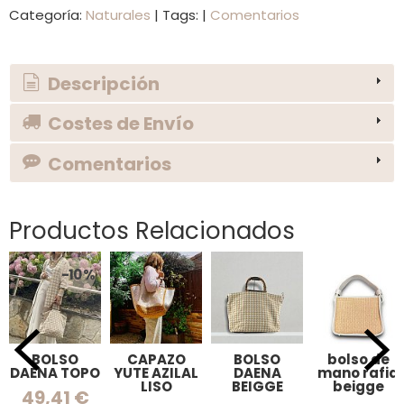
Categoría:
Naturales
|
Tags:
|
Comentarios
Descripción
Costes de Envío
Comentarios
Productos Relacionados
-10 %
BOLSO
CAPAZO
BOLSO
bolso de
DAENA TOPO
YUTE AZILAL
DAENA
mano rafia
LISO
BEIGGE
beigge
49,41 €