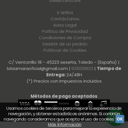
Sweetterstore
Ir arriba
Contáctanos
Aviso Legal
Política de Privacidad
Condiciones de Compra
Desistir de un pedido
Políticas de Cookies
C/ Ventorrillo 18 - 45223 seseña, Toledo - (España) |
lolaamaraoficial@gmail.com |
625018923
|
Tiempo de
Entrega:
24/48H
(*) Precios con Impuestos incluidos
Métodos de pago aceptados
Usamos cookies de terceros para mejorar la experiencia de
navegación, y obtener estadísticas anónimas. Si continúa
LolAmara
- Copyright © 2026 [43947] - Con la tecnología de Palbin.com
navegando consideramos que acepta el uso de cookies.
OK
Más información