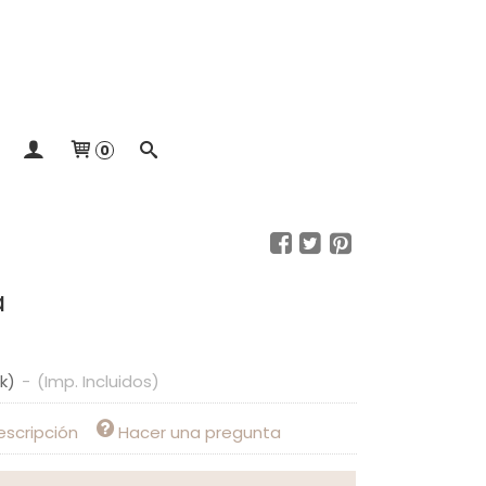
0
a
ck)
-
(Imp. Incluidos)
escripción
Hacer una pregunta