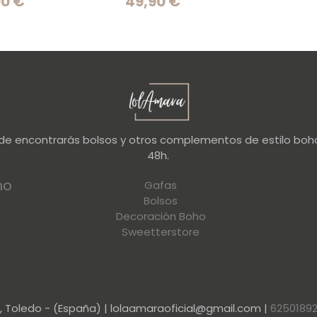
90 €
49,90 €
nde encontrarás bolsos y otros complementos de estilo boho
48h.
no
Gafas
Bolsos
Decoración Boho
Sweetterstore
a, Toledo - (España) | lolaamaraoficial@gmail.com |
6250189