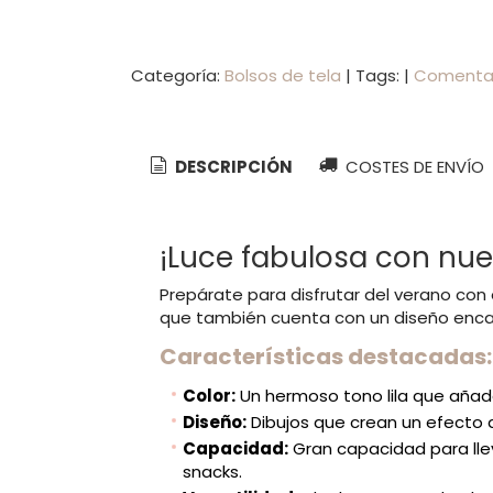
Categoría:
Bolsos de tela
|
Tags:
|
Comentar
DESCRIPCIÓN
COSTES DE ENVÍO
¡Luce fabulosa con nues
Prepárate para disfrutar del verano con e
que también cuenta con un diseño encan
Características destacadas:
Color:
Un hermoso tono lila que añade
Diseño:
Dibujos que crean un efecto d
Capacidad:
Gran capacidad para lleva
snacks.