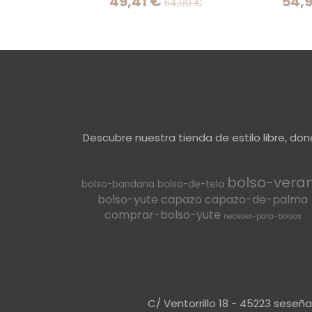
49,41 €
54,
54,90 €
Descubre nuestra tienda de estilo libre, do
bolso-vera
bolso-bandana
bolso-de-tela
bolso-yute
capazo
capazo-de-palma
comprar-bolso-yute
neceser-para-bolsos
C/ Ventorrillo 18 - 45223 seseñ