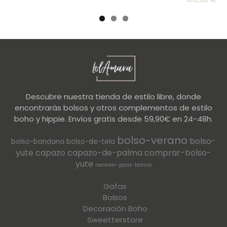
Descubre nuestra tienda de estilo libre, donde
encontrarás bolsos y otros complementos de estilo
boho y hippie. Envíos gratis desde 59,90€ en 24-48h.
bolso-verano
bolso-
bolso-bandana
bolso-de-tela
yute
capazo
capazo-de-palma
comprar-bolso-
yute
neceser-para-bolsos
Gafas
Bolsos
Decoración Boho
Sweetterstore