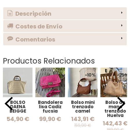
Descripción
Costes de Envío
Comentarios
Productos Relacionados
-10 %
-25 %
BOLSO
Bandolera
Bolso mini
Bolso de
DAENA
lisa Cadiz
trenzado
mano
BEIGGE
fucsia
camel
trenzado
Huelva
54,90 €
99,90 €
143,91 €
142,43 €
159,90 €
189,90 €