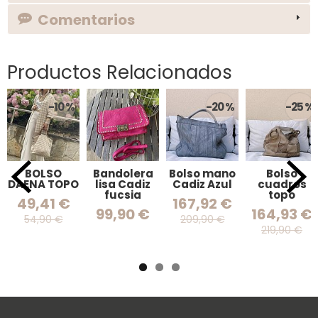
Comentarios
Productos Relacionados
-10 %
-20 %
-25 %
BOLSO
Bandolera
Bolso mano
Bolso
DAENA TOPO
lisa Cadiz
Cadiz Azul
cuadros
fucsia
topo
49,41 €
167,92 €
99,90 €
164,93 €
54,90 €
209,90 €
219,90 €