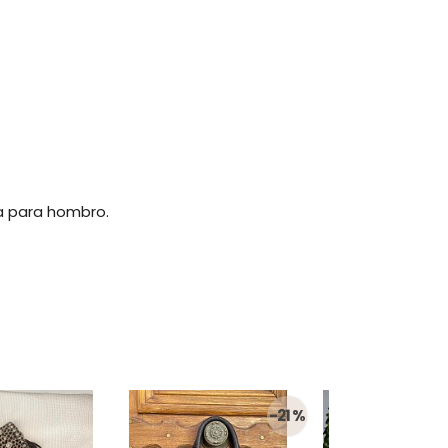
a para hombro.
-21 %