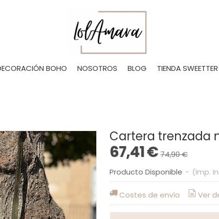
DECORACIÓN BOHO
NOSOTROS
BLOG
TIENDA SWEETTER
Cartera trenzada m
67,41 €
74,90 €
Producto Disponible
-
(Imp. I
Costes de envío
Ver d