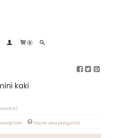
0
ini kaki
ncluidos)
escripción
Hacer una pregunta