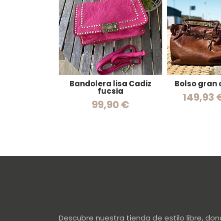
Bandolera lisa Cadiz
Bolso gran
fucsia
149,93 
99,90 €
Descubre nuestra tienda de estilo libre, do