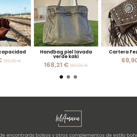
 capacidad
Handbag piel lavada
Cartera Fez
verde kaki
€
69,9
199,90 €
168,21 €
189,00 €
nde encontrarás bolsos y otros complementos de estilo boho