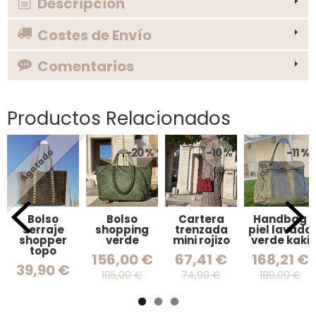
Descripción
Costes de Envío
Comentarios
Productos Relacionados
-20 %
-10 %
-11 %
Agotado
Bolso
Bolso
Cartera
Handbag
serraje
shopping
trenzada
piel lavada
shopper
verde
mini rojizo
verde kaki
topo
156,00 €
67,41 €
168,21 €
39,90 €
195,00 €
74,90 €
189,00 €