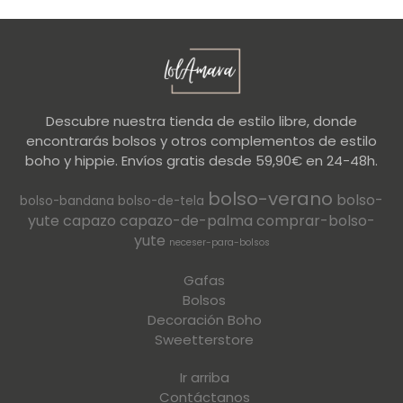
Descubre nuestra tienda de estilo libre, donde
encontrarás bolsos y otros complementos de estilo
boho y hippie. Envíos gratis desde 59,90€ en 24-48h.
bolso-verano
bolso-
bolso-bandana
bolso-de-tela
yute
capazo
capazo-de-palma
comprar-bolso-
yute
neceser-para-bolsos
Gafas
Bolsos
Decoración Boho
Sweetterstore
Ir arriba
Contáctanos