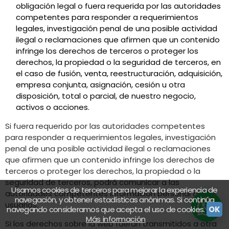
obligación legal o fuera requerida por las autoridades
competentes para responder a requerimientos
legales, investigación penal de una posible actividad
ilegal o reclamaciones que afirmen que un contenido
infringe los derechos de terceros o proteger los
derechos, la propiedad o la seguridad de terceros, en
el caso de fusión, venta, reestructuración, adquisición,
empresa conjunta, asignación, cesión u otra
disposición, total o parcial, de nuestro negocio,
activos o acciones.
Si fuera requerido por las autoridades competentes
para responder a requerimientos legales, investigación
penal de una posible actividad ilegal o reclamaciones
que afirmen que un contenido infringe los derechos de
terceros o proteger los derechos, la propiedad o la
seguridad de terceros, podrá comunicar a las
Usamos cookies de terceros para mejorar la experiencia de
autoridades competentes información personal de los
navegación, y obtener estadísticas anónimas. Si continúa
usuarios.
navegando consideramos que acepta el uso de cookies.
OK
Más información
Si los derechos sobre la web fueran transmitidos a otra