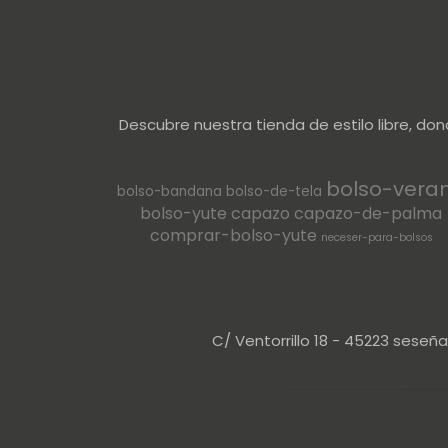
Descubre nuestra tienda de estilo libre, do
bolso-vera
bolso-bandana
bolso-de-tela
bolso-yute
capazo
capazo-de-palma
comprar-bolso-yute
neceser-para-bolsos
C/ Ventorrillo 18 - 45223 seseñ