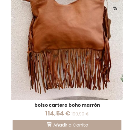
%
bolso cartera boho marrón
114,54 €
190,90 €
Añadir a Carrito