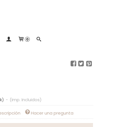
0
ck)
-
(Imp. Incluidos)
escripción
Hacer una pregunta