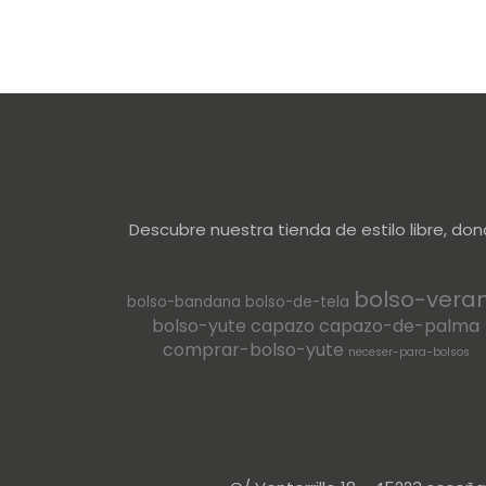
Descubre nuestra tienda de estilo libre, do
bolso-vera
bolso-bandana
bolso-de-tela
bolso-yute
capazo
capazo-de-palma
comprar-bolso-yute
neceser-para-bolsos