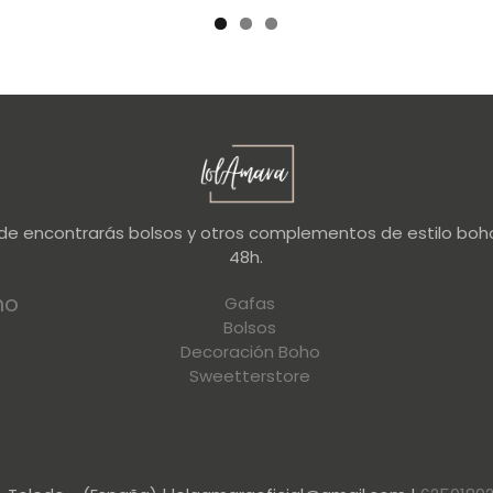
nde encontrarás bolsos y otros complementos de estilo boho
48h.
no
Gafas
Bolsos
Decoración Boho
Sweetterstore