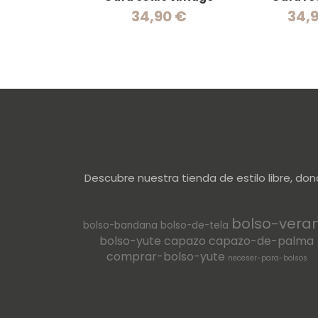
34,90 €
34,
Descubre nuestra tienda de estilo libre, do
bolso-vera
bolso-bandana
bolso-de-tela
bolso-yute
capazo
capazo-de-palma
comprar-bolso-yute
neceser-para-bolsos