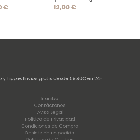
0 €
12,00 €
12,00
 y hippie. Envíos gratis desde 59,90€ en 24-
Ir arriba
Contáctanos
Aviso Legal
Política de Privacidad
Condiciones de Compra
Desistir de un pedido
Políticas de Cookies