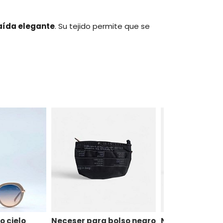
caída elegante
. Su tejido permite que se
o cielo
Neceser para bolso negro
Neceser para b