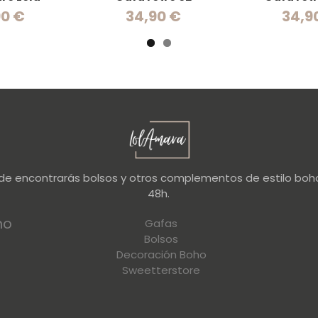
90 €
34,90 €
34,9
nde encontrarás bolsos y otros complementos de estilo boho
48h.
no
Gafas
Bolsos
Decoración Boho
Sweetterstore