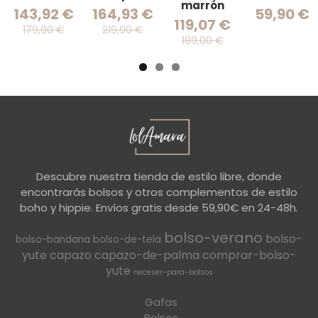
marrón
143,92 €
164,93 €
59,90 €
119,07 €
179,90 €
219,90 €
189,00 €
Descubre nuestra tienda de estilo libre, donde
encontrarás bolsos y otros complementos de estilo
boho y hippie. Envíos gratis desde 59,90€ en 24-48h.
bolso-verano
bolso-
bolso-bandana
bolso-de-tela
yute
capazo
capazo-de-palma
comprar-bolso-
yute
neceser-para-bolsos
Gafas
Bolsos