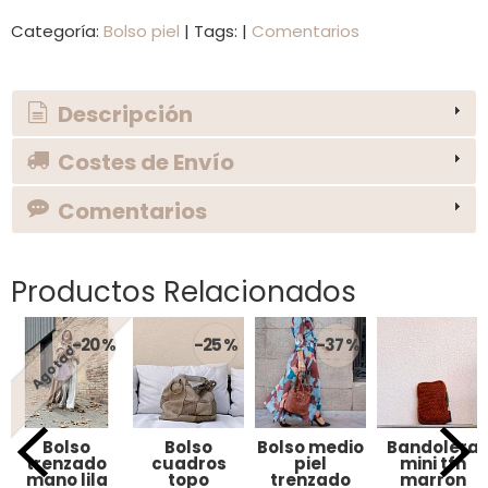
Categoría:
Bolso piel
|
Tags:
|
Comentarios
Descripción
Costes de Envío
Comentarios
Productos Relacionados
-20 %
-25 %
-37 %
Agotado
Bolso
Bolso
Bolso medio
Bandolera
trenzado
cuadros
piel
mini tfn
mano lila
topo
trenzado
marron