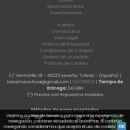
Decoración Boho
Sweetterstore
Ir arriba
Contáctanos
Aviso Legal
Política de Privacidad
Condiciones de Compra
Desistir de un pedido
Políticas de Cookies
C/ Ventorrillo 18 - 45223 seseña, Toledo - (España) |
lolaamaraoficial@gmail.com |
625018923
|
Tiempo de
Entrega:
24/48H
(*) Precios con Impuestos incluidos
Métodos de pago aceptados
Usamos cookies de terceros para mejorar la experiencia de
navegación, y obtener estadísticas anónimas. Si continúa
navegando consideramos que acepta el uso de cookies.
OK
LolAmara
- Copyright © 2026 [43947] - Con la tecnología de Palbin.com