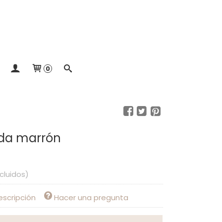
0
ada marrón
ncluidos)
escripción
Hacer una pregunta