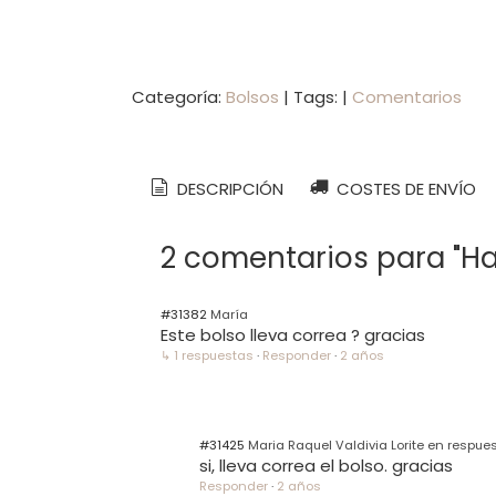
Categoría:
Bolsos
|
Tags:
|
Comentarios
DESCRIPCIÓN
COSTES DE ENVÍO
2 comentarios para "H
#31382
María
Este bolso lleva correa ? gracias
↳ 1 respuestas
·
Responder
·
2 años
#31425
Maria Raquel Valdivia Lorite en respue
si, lleva correa el bolso. gracias
Responder
·
2 años