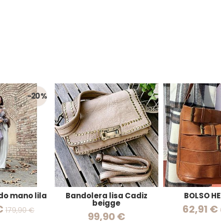
-20 %
do mano lila
Bandolera lisa Cadiz
BOLSO HE
beigge
€
62,91 €
179,90 €
99,90 €