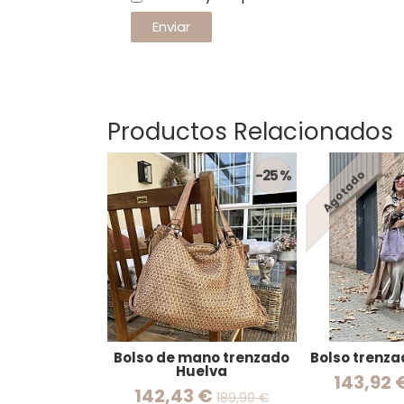
Productos Relacionados
-25 %
Agotado
Bolso de mano trenzado
Bolso trenza
Huelva
143,92 
142,43 €
189,90 €