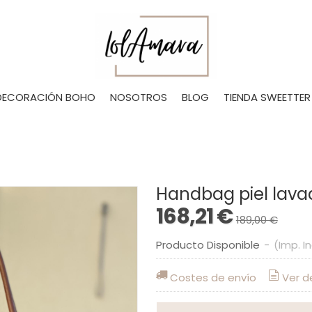
DECORACIÓN BOHO
NOSOTROS
BLOG
TIENDA SWEETTER
Handbag piel lav
168,21 €
189,00 €
Producto Disponible
-
(Imp. I
Costes de envío
Ver d