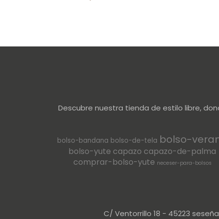
Descubre nuestra tienda de estilo libre, do
bolso-vera
bolso-bandana
bolso-de-tela
bolso-yute
capazo
capazo-de-palma
comprar-bolso-yute
neceser-para-bolsos
C/ Ventorrillo 18 - 45223 seseñ