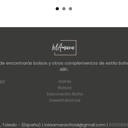
nde encontrarás bolsos y otros complementos de estilo boho
48h.
no
Gafas
Bolsos
Decoración Boho
Sweetterstore
a, Toledo - (España) | lolaamaraoficial@gmail.com |
6250189