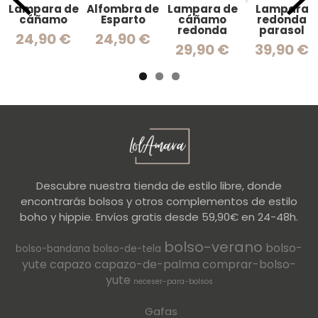
Lampara de
Alfombra de
Lampara de
Lampara
cáñamo
Esparto
cáñamo
redonda
redonda
parasol
24,90 €
24,90 €
29,90 €
39,90 €
Descubre nuestra tienda de estilo libre, donde
encontrarás bolsos y otros complementos de estilo
boho y hippie. Envíos gratis desde 59,90€ en 24-48h.
bolso-verano
bolso-
bolso-bandana
bolso-de-tela
yute
capazo
capazo-de-palma
comprar-bolso-
yute
neceser-para-bolsos
Gafas