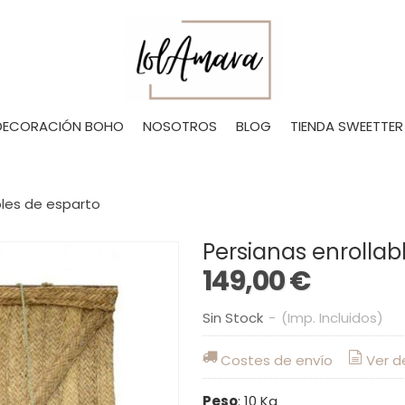
DECORACIÓN BOHO
NOSOTROS
BLOG
TIENDA SWEETTER
bles de esparto
Persianas enrollab
149,00 €
Sin Stock
-
(Imp. Incluidos)
Costes de envío
Ver d
Peso
:
10 Kg