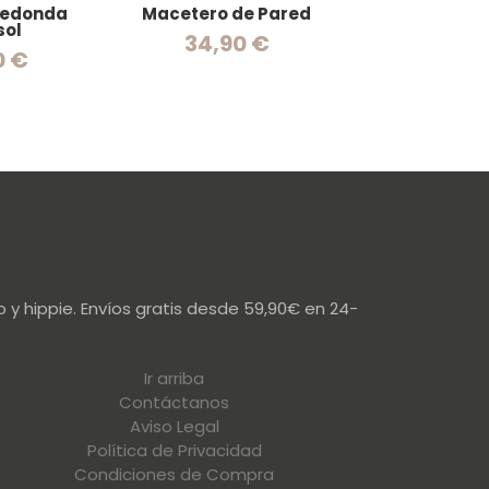
redonda
Macetero de Pared
Cabeza es
sol
34,90 €
44,90
0 €
 y hippie. Envíos gratis desde 59,90€ en 24-
Ir arriba
Contáctanos
Aviso Legal
Política de Privacidad
Condiciones de Compra