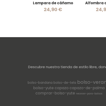
Lampara de cáñamo
Alfombra 
24,90 €
24,
Descubre nuestra tienda de estilo libre, do
bolso-vera
bolso-bandana
bolso-de-tela
bolso-yute
capazo
capazo-de-palma
comprar-bolso-yute
neceser-para-bolsos