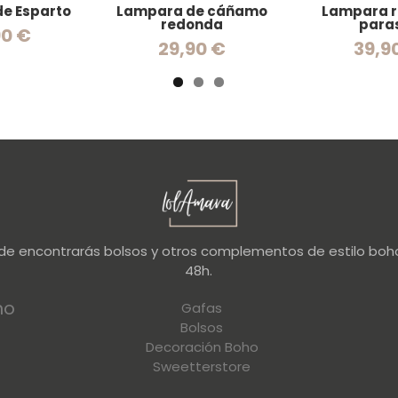
de Esparto
Lampara de cáñamo
Lampara 
redonda
para
90 €
29,90 €
39,9
nde encontrarás bolsos y otros complementos de estilo boho
48h.
no
Gafas
Bolsos
Decoración Boho
Sweetterstore