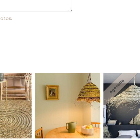
datos
.
Agotado