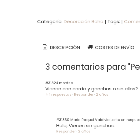
Categoría:
Decoración Boho
|
Tags:
|
Comen
DESCRIPCIÓN
COSTES DE ENVÍO
3 comentarios para "Pe
#31324
montse
Vienen con corde y ganchos o sin ellos?
↳ 1 respuestas
·
Responder
·
2 años
#31330
Maria Raquel Valdivia Lorite en respu
Hola, Vienen sin ganchos.
Responder
·
2 años